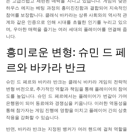
는 고급스럽고 세련된 매력을 지니고 있습니다. 게임의 낮은
하우스 에지는 베팅 과정의 흥미진진함과 결합되어 지속적인
참여를 보장합니다. 클래식 바카라는 상류 사회와의 역사적 관
계와 같은 인증으로 인해 시대를 초월한 인기를 누리고 있으
며, 우아한 매력을 즐기는 여러 세대의 플레이어를 연결해 줍
니다.
흥미로운 변형: 슈민 드 페
르와 바카라 반크
슈민 드 페르와 바카라 반크는 클래식 바카라 게임의 전략적
변형 버전으로, 추가적인 역할과 책임을 통해 플레이어의 참여
도를 높입니다. 슈민 드 페르에서는 플레이어가 번갈아 가며
은행원이 되어 동료애와 경쟁심을 키웁니다. 이러한 역동성을
통해 참가자는 게임 진행에 영향을 미치고 플레이어 간의 상호
작용을 강화할 수 있습니다.
반면, 바카라 반크는 지정된 뱅커가 여러 핸드에 걸쳐 역할을