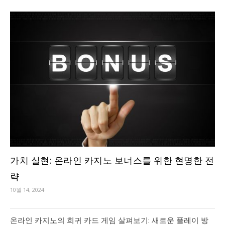
가치 실현: 온라인 카지노 보너스를 위한 현명한 전
략
10월 14, 2024
온라인 카지노의 희귀 카드 게임 살펴보기: 새로운 플레이 방