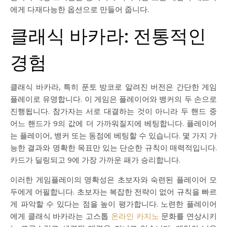
에게 다재다능한 옵션으로 만들어 줍니다.
클래식 바카라: 전통적인
경험
클래식 바카라, 특히 푼토 방코로 알려진 버전은 간단한 게임
플레이로 유명합니다. 이 게임은 플레이어와 뱅커의 두 손으로
진행됩니다. 참가자는 서로 대결하는 것이 아니라 두 핸드 중
어느 핸드가 9의 값에 더 가까워질지에 베팅합니다. 플레이어
는 플레이어, 뱅커 또는 동점에 베팅할 수 있습니다. 몇 가지 가
능한 결과와 명확한 목표만 있는 단순한 규칙이 매력적입니다.
카드가 딜링되고 9에 가장 가까운 패가 승리합니다.
이러한 게임플레이의 명확성은 초보자와 숙련된 플레이어 모
두에게 어필합니다. 초보자는 복잡한 전략이 없어 규칙을 빠르
게 파악할 수 있다는 점을 높이 평가합니다. 노련한 플레이어
에게 클래식 바카라는 고스톱
온라인 카지노
문화를 연상시키