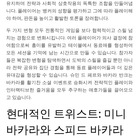
유지하며 전략과 사회적 상호작용의 독특한 조합을 만들어냅
니다. 플레이어는 뱅커의 성향을 평가하고 그에 따라 플레이해
야 하며, 판돈을 높이고 활발한 토론을 장려합니다.
두 가지 변형 모두 전통적인 게임을 보다 협력적이고 스릴 넘
치는 경험으로 변화시킵니다. 여러 플레이어가 의사 결정에 참
여함으로써 흥미를 유발하고 테이블에서 동료애를 형성하여
모든 세션을 기억에 남는 시간으로 만들 수 있습니다. 참가자
들은 복잡한 변형을 탐색하면서 도박의 스릴을 즐길 뿐만 아니
라 전략 공유와 집단 경험을 통해 동료 플레이어들과 더 깊은
유대감을 형성할 수 있습니다. 슈민 드 페르와 바카라 반크는
바카라를 활기찬 소셜 이벤트로 승화시켜 전략적인 플레이와
인터랙티브한 즐거움을 모두 추구하는 애호가들을 끌어모으
고 있습니다.
현대적인 트위스트: 미니
바카라와 스피드 바카라