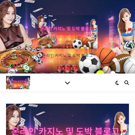
온라인 카지노 및 도박 블로그