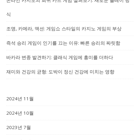
식
조명, 카메라, 액션: 게임쇼 스타일의 카지노 게임의 부상
즉석 승리 게임이 인기를 끄는 이유: 빠른 승리의 짜릿함
바카라 변종 발견하기: 클래식 게임에 흥미를 더하다
재미와 건강의 균형: 도박이 정신 건강에 미치는 영향
2024년 11월
2024년 10월
2023년 7월